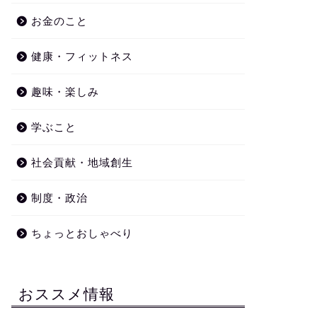
お金のこと
健康・フィットネス
趣味・楽しみ
学ぶこと
社会貢献・地域創生
ャリア・学び・資格
仕事・働き方
制度・政治
ちょっとおしゃべり
VMHジャパン 女性再就職支援
ANA、50代も学び直し 社内コン
サルが支援、専門資格取得も
おススメ情報
2021年4月18日
2023年3月29