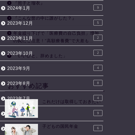
『照子と瑠衣』
2024年1月
9
『こんな世の中に誰がした？』
2023年12月
5
年金繰り下げで「医療費の自己負担」増加
2023年11月
2
の罠にご注意！“高額療養費”で大差も…
2023年10月
2
「いいひと、辞めました」
2023年9月
4
2023年8月
8
おすすめ記事
2023年7月
4
これだけは取得しておきたい
2023年6月
9
子どもの国民年金
2023年5月
6