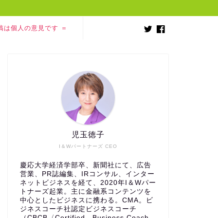
稿は個人の意見です ＝
児玉徳子
I＆Wパートナーズ CEO
慶応大学経済学部卒、新聞社にて、広告
営業、PR誌編集、IRコンサル、インター
ネットビジネスを経て、2020年I＆Wパー
トナーズ起業。主に金融系コンテンツを
中心としたビジネスに携わる。CMA。ビ
ジネスコーチ社認定ビジネスコーチ
（CBCB〈Certified Business Coach