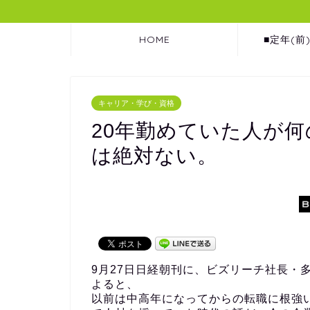
HOME
■定年(前
キャリア・学び・資格
20年勤めていた人が
は絶対ない。
9月27日日経朝刊に、ビズリーチ社長・
よると、
以前は中高年になってからの転職に根強