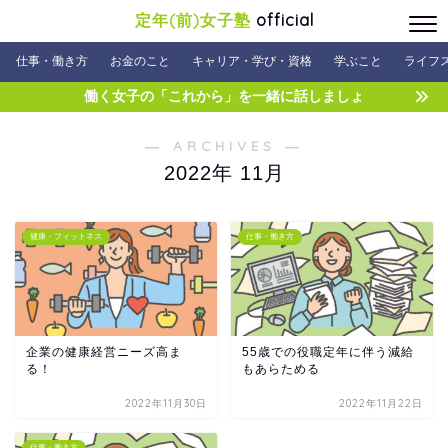
定年(前)女子塾
official
仕事・働き方
お金のこと
キャリア・学び・資格
学ぶこと
ライフ
働く女子の「これから」を一緒に話しましょ
― ARCHIVES ―
2022年 11月
健康・フィットネス
仕事・働き方
企業の健康経営ニーズ高ま
55歳での役職定年に伴う減給
る！
もあらためる
2022年11月30日
2022年11月22日
仕事・働き方