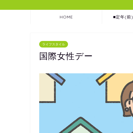
HOME
■定年(前
ライフスタイル
国際女性デー