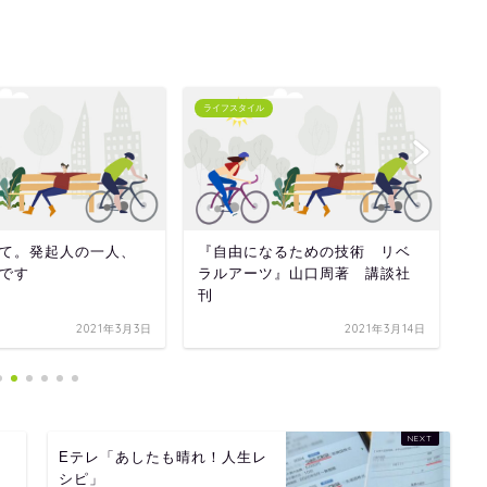
ライフスタイル
ラ
て。発起人の一人、
『自由になるための技術 リベ
「
です
ラルアーツ』山口周著 講談社
刊
2021年3月3日
2021年3月14日
Eテレ「あしたも晴れ！人生レ
シピ」