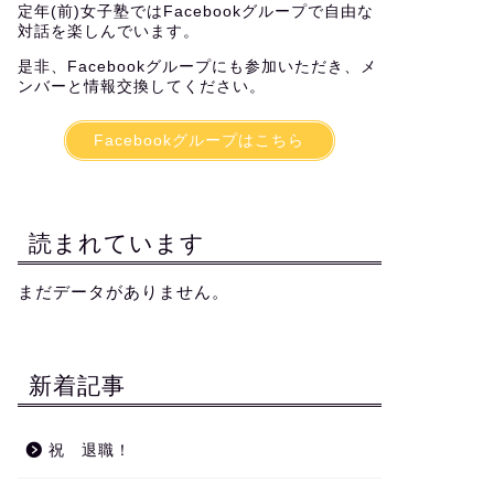
定年(前)女子塾ではFacebookグループで自由な
対話を楽しんでいます。
是非、Facebookグループにも参加いただき、メ
ンバーと情報交換してください。
イフスタイル
仕事・働き方
Facebookグループはこちら
読まれています
ライフシフト２」を読んで
モヤモヤした気持ち
まだデータがありません。
2021年11月14日
2021年3月7
新着記事
祝 退職！