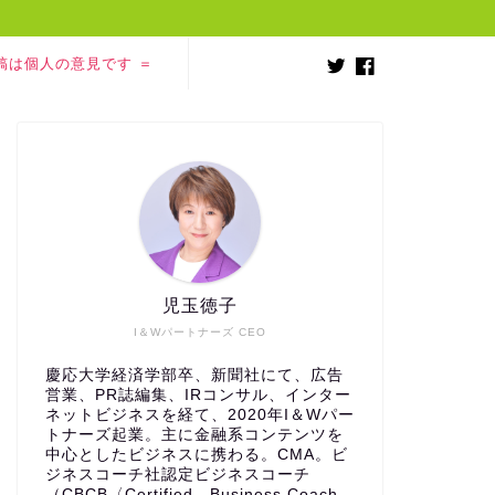
稿は個人の意見です ＝
児玉徳子
I＆Wパートナーズ CEO
慶応大学経済学部卒、新聞社にて、広告
営業、PR誌編集、IRコンサル、インター
ネットビジネスを経て、2020年I＆Wパー
トナーズ起業。主に金融系コンテンツを
中心としたビジネスに携わる。CMA。ビ
ジネスコーチ社認定ビジネスコーチ
（CBCB〈Certified Business Coach