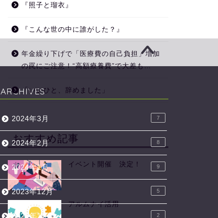
『照子と瑠衣』
『こんな世の中に誰がした？』
年金繰り下げで「医療費の自己負担」増加
の罠にご注意！“高額療養費”で大差も…
ARCHIVES
「いいひと、辞めました」
2024年3月
7
おすすめ記事
2024年2月
8
イベント開催 決定！
2024年1月
9
2023年12月
5
アルムナイ活用
2023年11月
2