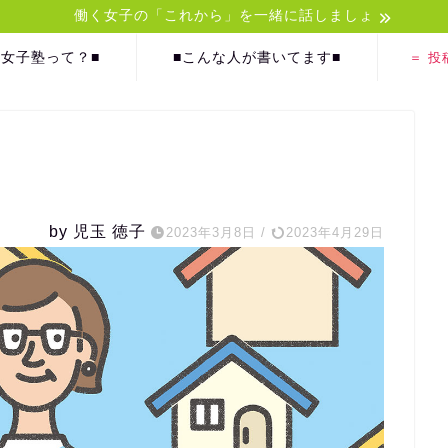
働く女子の「これから」を一緒に話しましょ
)女子塾って？■
■こんな人が書いてます■
＝ 投
by 児玉 徳子
2023年3月8日
/
2023年4月29日