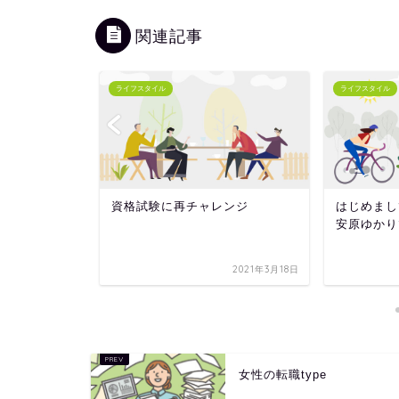
関連記事
ライフスタイル
ライフスタイル
は何でしょ
資格試験に再チャレンジ
はじめまし
安原ゆかり
2021年3月21日
2021年3月18日
女性の転職type